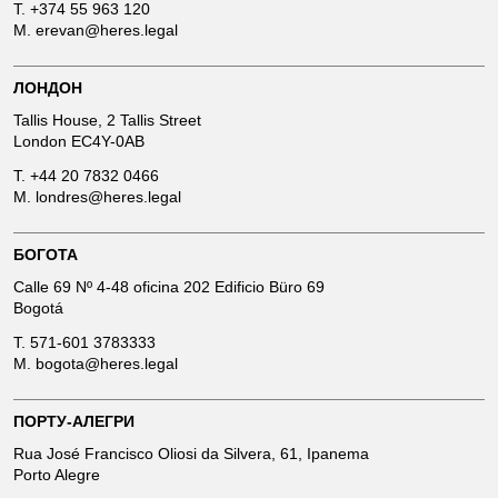
T.
+374 55 963 120
M.
erevan@heres.legal
ЛОНДОН
Tallis House, 2 Tallis Street
London EC4Y-0AB
T.
+44 20 7832 0466
M.
londres@heres.legal
БОГОТА
Calle 69 Nº 4-48 oficina 202 Edificio Büro 69
Bogotá
T.
571-601 3783333
M.
bogota@heres.legal
ПОРТУ-АЛЕГРИ
Rua José Francisco Oliosi da Silvera, 61, Ipanema
Porto Alegre