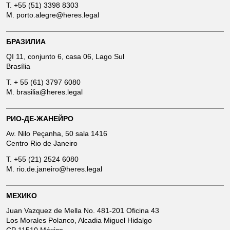
T.
+55 (51) 3398 8303
M.
porto.alegre@heres.legal
БРАЗИЛИА
QI 11, conjunto 6, casa 06, Lago Sul
Brasília
T.
+ 55 (61) 3797 6080
M.
brasilia@heres.legal
РИО-ДЕ-ЖАНЕЙРО
Av. Nilo Peçanha, 50 sala 1416
Centro Rio de Janeiro
T.
+55 (21) 2524 6080
M.
rio.de.janeiro@heres.legal
МЕХИКО
Juan Vazquez de Mella No. 481-201 Oficina 43
Los Morales Polanco, Alcadia Miguel Hidalgo