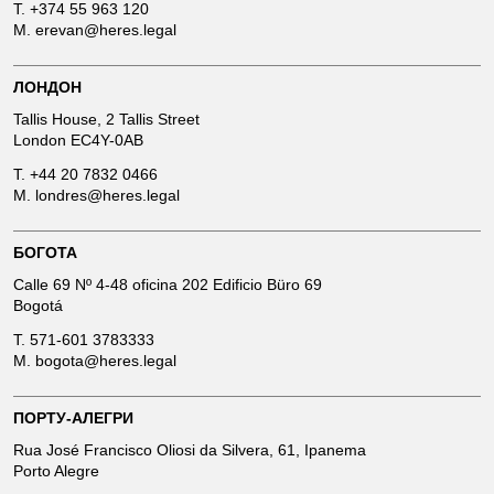
T.
+374 55 963 120
M.
erevan@heres.legal
ЛОНДОН
Tallis House, 2 Tallis Street
London EC4Y-0AB
T.
+44 20 7832 0466
M.
londres@heres.legal
БОГОТА
Calle 69 Nº 4-48 oficina 202 Edificio Büro 69
Bogotá
T.
571-601 3783333
M.
bogota@heres.legal
ПОРТУ-АЛЕГРИ
Rua José Francisco Oliosi da Silvera, 61, Ipanema
Porto Alegre