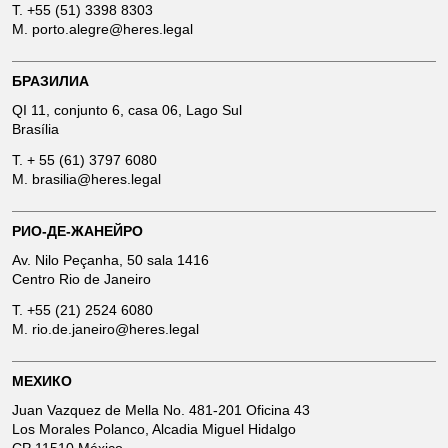
T.
+55 (51) 3398 8303
M.
porto.alegre@heres.legal
БРАЗИЛИА
QI 11, conjunto 6, casa 06, Lago Sul
Brasília
T.
+ 55 (61) 3797 6080
M.
brasilia@heres.legal
РИО-ДЕ-ЖАНЕЙРО
Av. Nilo Peçanha, 50 sala 1416
Centro Rio de Janeiro
T.
+55 (21) 2524 6080
M.
rio.de.janeiro@heres.legal
МЕХИКО
Juan Vazquez de Mella No. 481-201 Oficina 43
Los Morales Polanco, Alcadia Miguel Hidalgo