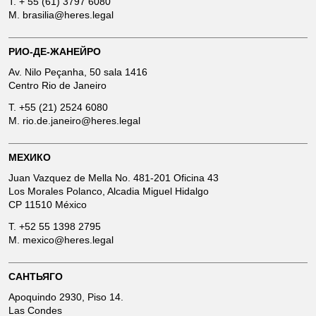
T.
+ 55 (61) 3797 6080
M.
brasilia@heres.legal
РИО-ДЕ-ЖАНЕЙРО
Av. Nilo Peçanha, 50 sala 1416
Centro Rio de Janeiro
T.
+55 (21) 2524 6080
M.
rio.de.janeiro@heres.legal
МЕХИКО
Juan Vazquez de Mella No. 481-201 Oficina 43
Los Morales Polanco, Alcadia Miguel Hidalgo
CP 11510 México
T.
+52 55 1398 2795
M.
mexico@heres.legal
САНТЬЯГО
Apoquindo 2930, Piso 14.
Las Condes