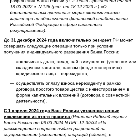
разрешения Банка России
(п. 2 Указа Президента РФ от
18.03.2022 г. N 126 (ред. от 18.12.2023 г.) «О
дополнительных временных мерах экономического
характера по обеспечению финансовой стабильности
Российской Федерации в сфере валютного
регулирования»):
До 31 декабря 2024 года включительно
резидент РФ может
совершать следующие операции только при условии
получения индивидуального разрешения Банка России:
—
«оплачивать долю, вклад, пай в имуществе (уставном или
складочном капитале, паевом фонде кооператива)
юридического лица – нерезидента;
—
осуществлять оплату взноса нерезиденту в рамках
договора простого товарищества с инвестированием в
форме капитальных вложений (договора о совместной
деятельности).
С 1 апреля 2024 года Банк России установил новые
исключения из этого правила
(
Решение Рабочей группы
Банка России от 06.03.2024 N ПРГ-12-3/534 «По
рассмотрению вопросов выдачи разрешений на
осуществление (исполнение) операций (сделок), в