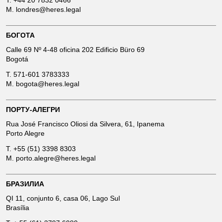
T.
+44 20 7832 0466
M.
londres@heres.legal
БОГОТА
Calle 69 Nº 4-48 oficina 202 Edificio Büro 69
Bogotá
T.
571-601 3783333
M.
bogota@heres.legal
ПОРТУ-АЛЕГРИ
Rua José Francisco Oliosi da Silvera, 61, Ipanema
Porto Alegre
T.
+55 (51) 3398 8303
M.
porto.alegre@heres.legal
БРАЗИЛИА
QI 11, conjunto 6, casa 06, Lago Sul
Brasília