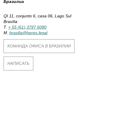
Бразилиа
р
QI 11, conjunto 6, casa 06, Lago Sul
Brasília
и
T.
+ 55 (61) 3797 6080
M.
brasilia@heres.legal
и
КОМАНДА ОФИСА В БРАЗИЛИИ
:
НАПИСАТЬ
Б
р
а
з