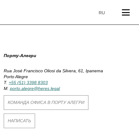
перейти
к
RU
содержанию
К
Порту-Алегри
а
Rua José Francisco Oliosi da Silvera, 61, Ipanema
Porto Alegre
т
T.
+55 (51) 3398 8303
M.
porto.alegre@heres.legal
е
КОМАНДА ОФИСА В ПОРТУ АЛЕГРИ
г
НАПИСАТЬ
о