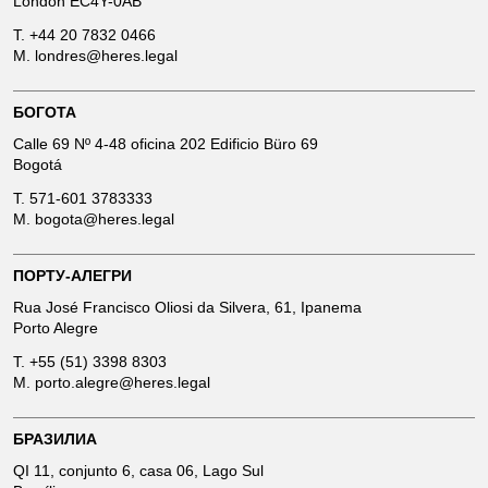
London EC4Y-0AB
T.
+44 20 7832 0466
M.
londres@heres.legal
БОГОТА
Calle 69 Nº 4-48 oficina 202 Edificio Büro 69
Bogotá
T.
571-601 3783333
M.
bogota@heres.legal
ПОРТУ-АЛЕГРИ
Rua José Francisco Oliosi da Silvera, 61, Ipanema
Porto Alegre
T.
+55 (51) 3398 8303
M.
porto.alegre@heres.legal
БРАЗИЛИА
QI 11, conjunto 6, casa 06, Lago Sul