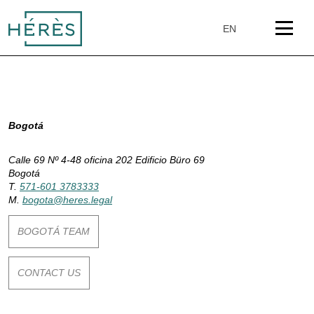
Skip
to
EN
content
P
Bogotá
a
Calle 69 Nº 4-48 oficina 202 Edificio Büro 69
Bogotá
y
T.
571-601 3783333
M.
bogota@heres.legal
s
BOGOTÁ TEAM
:
CONTACT US
C