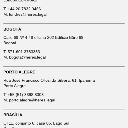
London EC4Y-0AB
T.
+44 20 7832 0466
M.
londres@heres.legal
BOGOTÁ
Calle 69 Nº 4-48 oficina 202 Edificio Büro 69
Bogotá
T.
571-601 3783333
M.
bogota@heres.legal
PORTO ALEGRE
Rua José Francisco Oliosi da Silvera, 61, Ipanema
Porto Alegre
T.
+55 (51) 3398 8303
M.
porto.alegre@heres.legal
BRASÍLIA
QI 11, conjunto 6, casa 06, Lago Sul