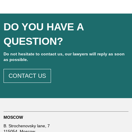
o
DO YOU HAVE A
l
QUESTION?
o
Do not hesitate to contact us, our lawyers will reply as soon
m
as possible.
CONTACT US
b
i
a
MOSCOW
B. Strochenovsky lane, 7
115054, Moscow