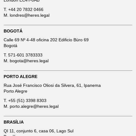
London EC4Y-0AB
T.
+44 20 7832 0466
M.
londres@heres.legal
BOGOTÁ
Calle 69 Nº 4-48 oficina 202 Edificio Büro 69
Bogotá
T.
571-601 3783333
M.
bogota@heres.legal
PORTO ALEGRE
Rua José Francisco Oliosi da Silvera, 61, Ipanema
Porto Alegre
T.
+55 (51) 3398 8303
M.
porto.alegre@heres.legal
BRASÍLIA
QI 11, conjunto 6, casa 06, Lago Sul