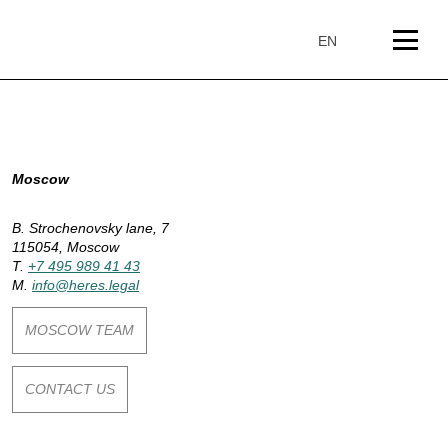
Skip
to
EN
content
P
Moscow
a
B. Strochenovsky lane, 7
115054, Moscow
y
T.
+7 495 989 41 43
M.
info@heres.legal
s
MOSCOW TEAM
:
CONTACT US
R