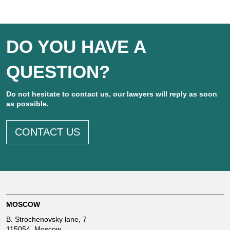
u
DO YOU HAVE A
s
QUESTION?
s
Do not hesitate to contact us, our lawyers will reply as soon
i
as possible.
CONTACT US
a
MOSCOW
B. Strochenovsky lane, 7
115054, Moscow