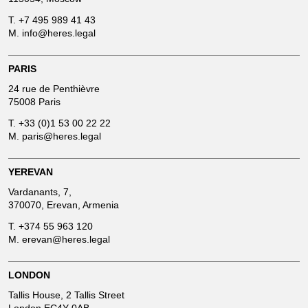
T.
+7 495 989 41 43
M.
info@heres.legal
PARIS
24 rue de Penthièvre
75008 Paris
T.
+33 (0)1 53 00 22 22
M.
paris@heres.legal
YEREVAN
Vardanants, 7,
370070, Erevan, Armenia
T.
+374 55 963 120
M.
erevan@heres.legal
LONDON
Tallis House, 2 Tallis Street