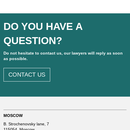
n
DO YOU HAVE A
i
QUESTION?
t
Do not hesitate to contact us, our lawyers will reply as soon
e
as possible.
CONTACT US
d
K
i
MOSCOW
n
B. Strochenovsky lane, 7
115054, Moscow