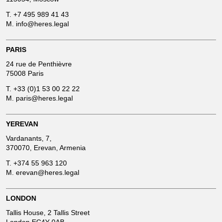
T.
+7 495 989 41 43
g
M.
info@heres.legal
d
PARIS
24 rue de Penthièvre
o
75008 Paris
T.
+33 (0)1 53 00 22 22
M.
paris@heres.legal
m
YEREVAN
Vardanants, 7,
370070, Erevan, Armenia
T.
+374 55 963 120
M.
erevan@heres.legal
LONDON
Tallis House, 2 Tallis Street