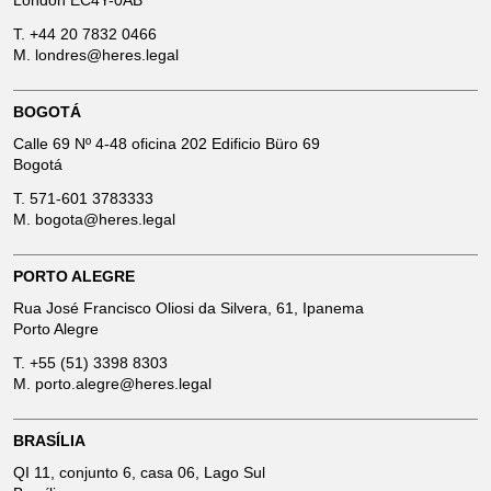
London EC4Y-0AB
T.
+44 20 7832 0466
M.
londres@heres.legal
BOGOTÁ
Calle 69 Nº 4-48 oficina 202 Edificio Büro 69
Bogotá
T.
571-601 3783333
M.
bogota@heres.legal
PORTO ALEGRE
Rua José Francisco Oliosi da Silvera, 61, Ipanema
Porto Alegre
T.
+55 (51) 3398 8303
M.
porto.alegre@heres.legal
BRASÍLIA
QI 11, conjunto 6, casa 06, Lago Sul