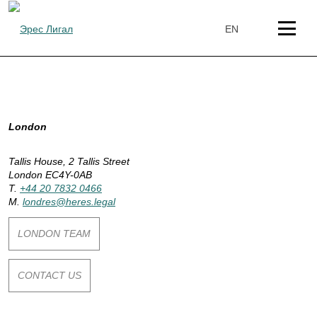
Skip
to
EN
content
P
London
a
Tallis House, 2 Tallis Street
London EC4Y-0AB
y
T.
+44 20 7832 0466
M.
londres@heres.legal
s
LONDON TEAM
:
CONTACT US
U