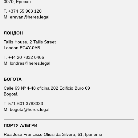
0070, Ереван
T.
+374 55 963 120
M.
erevan@heres.legal
ЛОНДОН
Tallis House, 2 Tallis Street
London EC4Y-0AB
T.
+44 20 7832 0466
M.
londres@heres.legal
БОГОТА
Calle 69 Nº 4-48 oficina 202 Edificio Büro 69
Bogotá
T.
571-601 3783333
M.
bogota@heres.legal
ПОРТУ-АЛЕГРИ
Rua José Francisco Oliosi da Silvera, 61, Ipanema